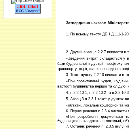
Затверджено наказом Міністерства
1. По всьому тексту ДБН Д.1.1-1-20
2. Другий абзац п.2.2.7 викласти в т
«Зведення витрат складається у в
бази будівельної індустрії, профтехучи
транспорту, доріг, шляхопроводів та под
3. Текст пункту 2.2.10 викласти в та
«При проектуванні будов, будівни
вартості будівництва першої та слідуючи
4. п.2.2.10.1; п.2.2.10.2 та п.2.2.10.
5. Абзац 3 п.2.3.1 текст у дужках в
«об’єктні, локальні кошториси та к
6. Перше речення п.2.3.4 викласти в
«При розробленні документації на
будівництва і складаються локальні, об’
7. Останнє речення п. 2.3.5 вилучит