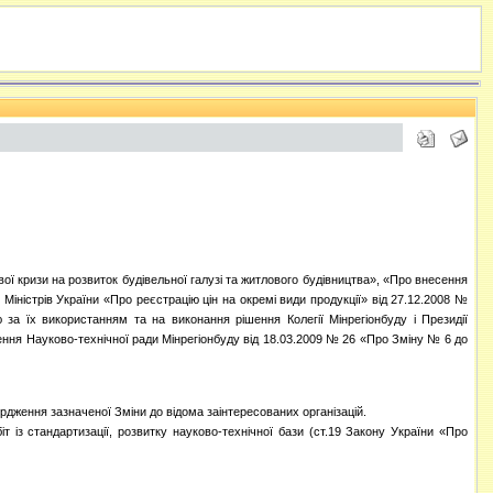
ої кризи на розвиток будівельної галузі та житлового будівництва», «Про внесення
 Міністрів України «Про реєстрацію цін на окремі види продукції» від 27.12.2008 №
а їх використанням та на виконання рішення Колегії Мінрегіонбуду і Президії
шення Науково-технічної ради Мінрегіонбуду від 18.03.2009 № 26 «Про Зміну № 6 до
ердження зазначеної Зміни до відома заінтересованих організацій.
 із стандартизації, розвитку науково-технічної бази (ст.19 Закону України «Про