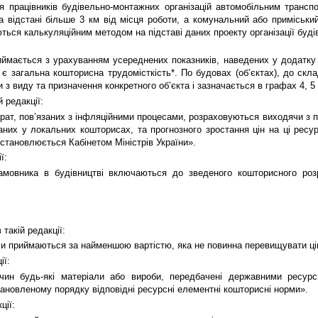
я працівників будівельно-монтажних організацій автомобільним трансп
на відстані більше 3 км від місця роботи, а комунальний або приміськи
ться калькуляційним методом на підставі даних проекту організації буді
иймається з урахуванням усереднених показників, наведених у додатк
є загальна кошторисна трудомісткість*. По будовах (об’єктах), до скла
з виду та призначення конкретного об’єкта і зазначається в графах 4, 5 
й редакції:
ат, пов’язаних з інфляційними процесами, розраховуються виходячи з поч
аних у локальних кошторисах, та прогнозного зростання цін на ці ресур
встановлюється Кабінетом Міністрів України».
ї:
амовника в будівництві включаються до зведеного кошторисного розр
 такій редакції:
рси приймаються за найменшою вартістю, яка не повинна перевищувати ці
ії:
ичин будь-які матеріали або вироби, передбачені державними ресур
ановленому порядку відповідні ресурсні елементні кошторисні норми».
ції: