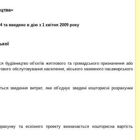
ицтва»
 та введено в дію з 1 квітня 2009 року
ької
я будівництво об’єктів житлового та громадського призначення або
бутового обслуговування населення, міського наземного пасажирського
ться зведення витрат, яке об’єднує зведені кошторисні розрахунки
озрахунку та ескізного проекту визначається кошторисна вартість