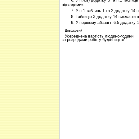
6. У п.4.в) додатку 8 та п.1 таблиц
відходами».
7. У п.1 таблиць 1 та 2 додатку 14 
8. Таблицю 3 додатку 14 викласти в 
9. У першому абзаці п.6.5 додатку
Довідковий
Усереднена вартість людино-години
за розрядами робіт у будівництві*