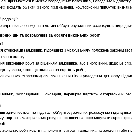
ться, приймається в межах усереднених показників, наведених у додатк
яких входять об’єкти різного призначення, кошторисний прибуток визна
й редакції:
змірі, визначеному на підставі обґрунтовувальних розрахунків підрядни
ірних цін та розрахунків за обсяги виконаних робіт
ії:
ся сторонами (замовник, підрядник) з урахуванням положень законодавс
 такого змісту:
ння виконання робіт за рішенням замовника, або з його вини, якщо це сп
одаткування, якщо це впливає на вартість робіт;
, визначеному сторонами) або зменшення після укладення договору підряд
:
амовник, розглядаючи її складові, перевіряє вартість матеріальних ре
ї:
цін здійснюється на підставі обґрунтовувальних розрахунків підрядника 
у, вартість матеріальних ресурсів не повинна перевищувати зареєстрован
ції:
виконаних робіт кошти на покриття витрат підрядника на зведення або п