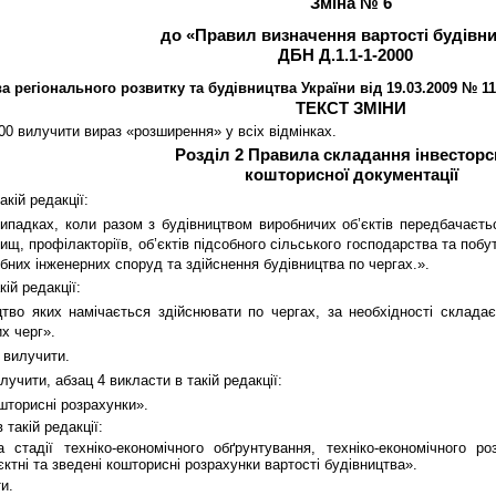
Зміна № 6
до «Правил визначення вартості будівн
ДБН Д.1.1-1-2000
 регіонального розвитку та будівництва України від 19.03.2009 № 114
ТЕКСТ ЗМІНИ
00 вилучити вираз «розширення» у всіх відмінках.
Розділ 2 Правила складання інвесторс
кошторисної документації
акій редакції:
ипадках, коли разом з будівництвом виробничих об’єктів передбачаєтьс
лищ, профілакторіїв, об’єктів підсобного сільського господарства та по
ібних інженерних споруд та здійснення будівництва по чергах.».
кій редакції:
цтво яких намічається здійснювати по чергах, за необхідності складає
х черг».
3 вилучити.
илучити, абзац 4 викласти в такій редакції:
ошторисні розрахунки».
 такій редакції:
 стадії техніко-економічного обґрунтування, техніко-економічного р
єктні та зведені кошторисні розрахунки вартості будівництва».
и.