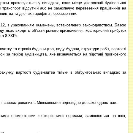
ортом враховуються у випадках, коли місце дислокації будівельної
й транспорт відсутній або не забезпечує перевезення працівників на
вництва та діючих тарифів з перевезення».
у 12, з урахуванням обмежень, встановлених законодавством. Базою
ду яких входять об’єкти різного призначення, кошторисний прибуток
та 8 ЗКР».
атку та строків будівництва, виду будови, структури робіт, вартості
си за період будівництва, яке визначається на підставі прогнозного
ахунку вартості будівництва тільки в обґрунтованих випадках за
н, зареєстрованих в Мінекономіки відповідно до законодавства».
сними елементними кошторисними нормами, замінюються на інші,