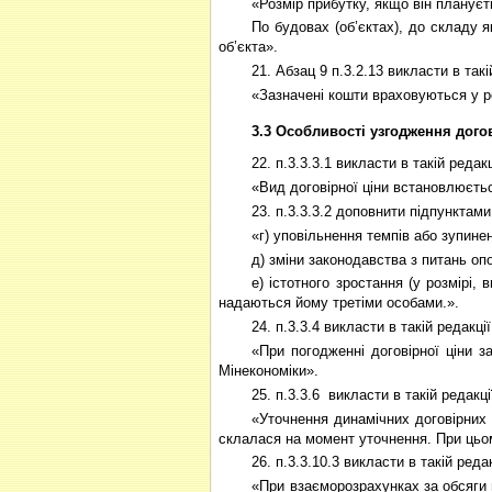
«Розмір прибутку, якщо він планує
По будовах (об’єктах), до складу 
об’єкта».
21. Абзац 9 п.3.2.13 викласти в такі
«Зазначені кошти враховуються у ро
3.3 Особливості узгодження догов
22. п.3.3.3.1 викласти в такій редакц
«Вид договірної ціни встановлюєть
23. п.3.3.3.2 доповнити підпунктами
«г) уповільнення темпів або зупине
д) зміни законодавства з питань оп
е) істотного зростання (у розмірі
надаються йому третіми особами.».
24. п.3.3.4 викласти в такій редакції
«При погодженні договірної ціни з
Мінекономіки».
25. п.3.3.6
викласти в такій редакці
«Уточнення динамічних договірних 
склалася на момент уточнення. При цьом
26. п.3.3.10.3 викласти в такій редак
«При взаєморозрахунках за обсяги 