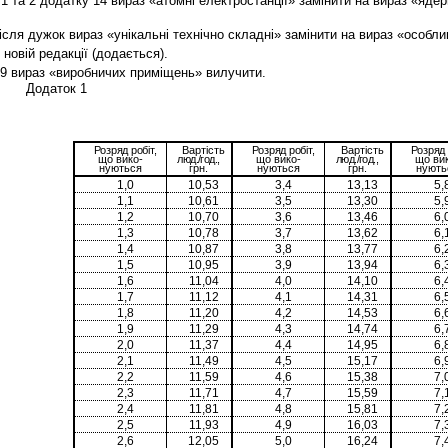
ь 1 та 2 додатку 14 вираз «атомні електростанції» замінити на вираз «яд
після дужок вираз «унікальні технічно складні» замінити на вираз «особли
новій редакції (додається).
 19 вираз «виробничих приміщень» вилучити.
Додаток 1
Розряд робіт,
Вартість
Розряд робіт,
Вартість
Розряд 
що вико-
люд./год.,
що вико-
люд./год.,
що ви
нуються
грн.
нуються
грн.
нують
1,0
10,53
3,4
13,13
5,
1,1
10,61
3,5
13,30
5,
1,2
10,70
3,6
13,46
6,
1,3
10,78
3,7
13,62
6,
1,4
10,87
3,8
13,77
6,
1,5
10,95
3,9
13,94
6,
1,6
11,04
4,0
14,10
6,
1,7
11,12
4,1
14,31
6,
1,8
11,20
4,2
14,53
6,
1,9
11,29
4,3
14,74
6,
2,0
11,37
4,4
14,95
6,
2,1
11,49
4,5
15,17
6,
2,2
11,59
4,6
15,38
7,
2,3
11,71
4,7
15,59
7,
2,4
11,81
4,8
15,81
7,
2,5
11,93
4,9
16,03
7,
2,6
12,05
5,0
16,24
7,