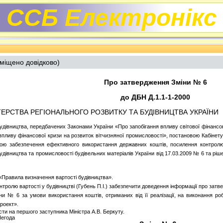
ССБ Електронікс
міщено довідково)
Про затвердження Зміни № 6
до ДБН Д.1.1-1-2000
ІСТЕРСТВА РЕГІОНАЛЬНОГО РОЗВИТКУ ТА БУДІВНИЦТВА УКРАЇНИ
 будівництва, передбачених Законами України «Про запобігання впливу світової фінансов
 впливу фінансової кризи на розвиток вітчизняної промисловості», постановою Кабінету
ою забезпечення ефективного використання державних коштів, посилення контролю з
удівництва та промисловості будівельних матеріалів України від 17.03.2009 № 6 та рі
«Правила визначення вартості будівництва».
нтролю вартості у будівництві (Губень П.І.) забезпечити доведення інформації про затв
 № 6 за умови використання коштів, отриманих від її реалізації, на виконання робіт
роект».
сти на першого заступника Міністра А.В. Беркуту.
Негода