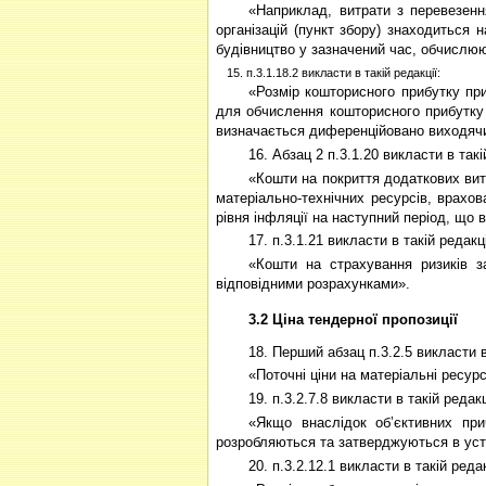
«Наприклад, витрати з перевезенн
організацій (пункт збору) знаходиться 
будівництво у зазначений час, обчислюю
15. п.3.1.18.2 викласти в такій редакції:
«Розмір кошторисного прибутку пр
для обчислення кошторисного прибутку 
визначається диференційовано виходячи 
16. Абзац 2 п.3.1.20 викласти в такі
«Кошти на покриття додаткових витр
матеріально-технічних ресурсів, врахов
рівня інфляції на наступний період, що 
17. п.3.1.21 викласти в такій редакці
«Кошти на страхування ризиків з
відповідними розрахунками».
3.2 Ціна тендерної пропозиції
18. Перший абзац п.3.2.5 викласти в
«Поточні ціни на матеріальні ресу
19. п.3.2.7.8 викласти в такій редакц
«Якщо внаслідок об’єктивних пр
розробляються та затверджуються в уст
20. п.3.2.12.1 викласти в такій редак