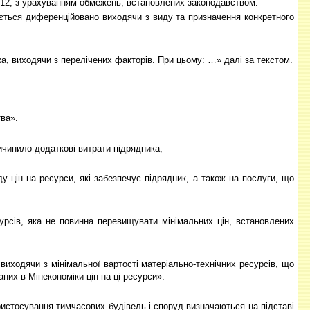
у 12, з урахуванням обмежень, встановлених законодавством.
чається диференційовано виходячи з виду та призначення конкретного
ка, виходячи з перелічених факторів. При цьому: …» далі за текстом.
тва».
ричинило додаткові витрати підрядника;
у цін на ресурси, які забезпечує підрядник, а також на послуги, що
сурсів, яка не повинна перевищувати мінімальних цін, встановлених
виходячи з мінімальної вартості матеріально-технічних ресурсів, що
их в Мінекономіки цін на ці ресурси».
ристосування тимчасових будівель і споруд визначаються на підставі