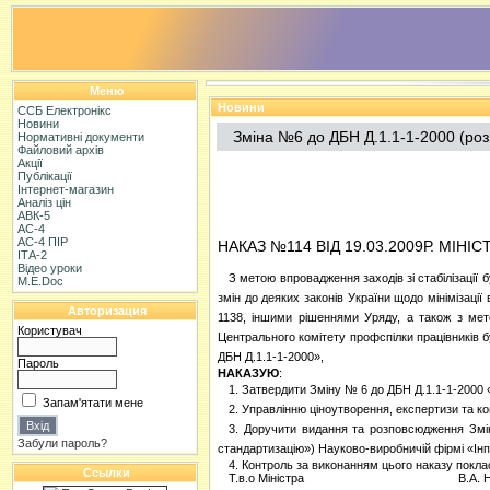
Меню
Новини
ССБ Електронікс
Новини
Зміна №6 до ДБН Д.1.1-1-2000 (роз
Нормативні документи
Файловий архів
Акції
Публікації
Інтернет-магазин
Аналіз цін
АВК-5
АС-4
АС-4 ПІР
НАКАЗ №114 ВІД 19.03.2009Р. МІН
ІТА-2
Відео уроки
З метою впровадження заходів зі стабілізації
M.E.Doc
змін до деяких законів України щодо мінімізації
Авторизация
1138, іншими рішеннями Уряду, а також з мет
Користувач
Центрального комітету профспілки працівників б
ДБН Д.1.1-1-2000»,
Пароль
НАКАЗУЮ
:
1. Затвердити Зміну № 6 до ДБН Д.1.1-1-2000 
Запам'ятати мене
2. Управлінню ціноутворення, експертизи та ко
3. Доручити видання та розповсюдження Зміни
Забули пароль?
стандартизацію») Науково-виробничій фірмі «Інп
4. Контроль за виконанням цього наказу покла
Ссылки
Т.в.о Міністра
В.А. 