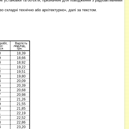
ерні установки та об’єкти, призначені для поводження з радіоактивними
во складні технічно або архітектурно», далі за текстом.
робіт,
Вартість
ко-
люд./год.,
ся
грн.
8
18,39
9
18,66
0
18,92
1
19,22
2
19,51
3
19,80
4
20,09
5
20,39
6
20,68
7
20,98
8
21,26
9
21,55
0
21,85
1
22,19
2
22,52
3
22,86
4
23,20