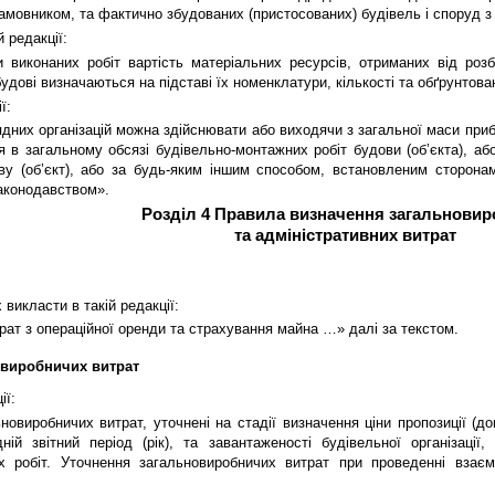
замовником, та фактично збудованих (пристосованих) будівель і споруд з 
й редакції:
 виконаних робіт вартість матеріальних ресурсів, отриманих від роз
удові визначаються на підставі їх номенклатури, кількості та обґрунтован
ї:
дних організацій можна здійснювати або виходячи з загальної маси прибу
я в загальному обсязі будівельно-монтажних робіт будови (об’єкта), аб
ову (об’єкт), або за будь-яким іншим способом, встановленим сторон
аконодавством».
Розділ 4 Правила визначення загальнови
та адміністративних витрат
х викласти в такій редакції:
витрат з операційної оренди та страхування майна …» далі за текстом.
овиробничих витрат
ії:
виробничих витрат, уточнені на стадії визначення ціни пропозиції (дого
дній звітний період (рік), та завантаженості будівельної організаці
х робіт. Уточнення загальновиробничих витрат при проведенні взаєм