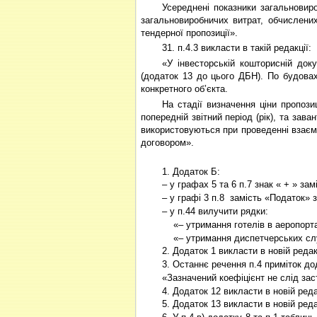
Усереднені показники загальновир
загальновиробничих витрат, обчислених
тендерної пропозиції».
31. п.4.3 викласти в такій редакції:
«У інвесторській кошторисній док
(додаток 13 до цього ДБН). По будовах
конкретного об’єкта.
На стадії визначення ціни пропозиц
попередній звітний період (рік), та зава
використовуються при проведенні взаємо
договором».
1. Додаток Б:
– у графах 5 та 6 п.7 знак « + » зам
– у графі 3 п.8
замість «Податок» 
– у п.44 вилучити рядки:
«– утримання готелів в аеропорт
«– утримання диспетчерських сл
2. Додаток 1 викласти в новій редак
3. Останнє речення п.4 приміток дод
«Зазначений коефіцієнт не слід зас
4. Додаток 12 викласти в новій реда
5. Додаток 13 викласти в новій реда