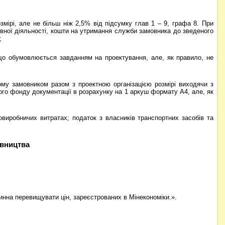
ірі, але не більш ніж 2,5% від підсумку глав 1 – 9, графа 8. При
овної діяльності, кошти на утримання служби замовника до зведеного
;
 що обумовлюється завданням на проектування, але, як правило, не
ому замовником разом з проектною організацією розмірі виходячи з
ого фонду документації в розрахунку на 1 аркуш формату А4, але, як
виробничих витратах; податок з власників транспортних засобів та
івництва
инна перевищувати цін, зареєстрованих в Мінекономіки.».