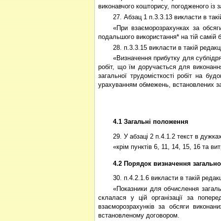
виконавчого кошторису, погодженого із 
27. Абзац 1 п.3.3.13 викласти в такі
«При взаєморозрахунках за обсяги
подальшого використання* на тій самій б
28. п.3.3.15 викласти в такій редакці
«Визначення прибутку для субпідря
робіт, що їм доручається для виконанн
загальної трудомісткості робіт на буд
урахуванням обмежень, встановлених з
4.1 Загальні положення
29. У абзаці 2 п.4.1.2 текст в дужка
«крім пунктів 6, 11, 14, 15, 16 та 
4.2 Порядок визначення загальн
30. п.4.2.1.6 викласти в такій редакц
«Показники для обчислення загально
склалася у цій організації за попере
взаєморозрахунків за обсяги виконани
встановленому договором.