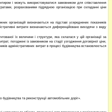
ієнтиром і можуть використовуватися замовником для співставлення
тратами, розрахованими підрядною організацією при складанні ціни
жних організацій визначаються на підставі усереднених показників
іністративні витрати визначаються диференційовано виходячи з виду
нтованої їх величини і структури, яка склалася у цій організації за
витрат, погоджені із замовником на стадії узгодження договірної ціни,
ників адміністративних витрат в процесі будівництва встановлюється
о будівництва та реконструкції автомобільних доріг».