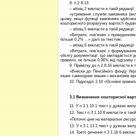
8. п.2.8.13:
– абзац 2 викласти в такій редакції:
«утримання служби замовника (вкл
цьому, якщо функції замовника здійснює
кошторисного розрахунку вартості буді
– абзац 5 викласти в такій редакції:
«Витрати, пов’язані з проведення
більше 0,2% ...» далі за текстом;
– абзац 6 викласти в такій редакції:
«Витрати, пов’язані з формування
обсягу документації, що закладається д
правило, не більше 0,06% від підсумку 
9. Примітку до п.2.8.16 викласти в т
«Внески до Пенсійного фонду Укра
інших самохідних машин і механізмів вр
10. Підрозділ 2.10 «Основні правил
3.1 Визначення кошторисної варт
11. У п.3.1.10.1 текст у дужках вил
12. Текст п.3.1.10.8 викласти в такій
«Поточні ціни на матеріальні ресу
13. У п.3.1.13.2 текст у дужках вил
14. Третє речення п.3.1.16.6 викласт