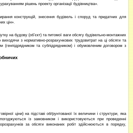
урахуванням рішень проекту організації будівництва».
бирання конструкцій, знесення будівель і споруд та придатних для
их цін».
тку на будову (об’єкт) та питомої ваги обсягу будівельно-монтажних
о виходячи з нормативно-розрахункових трудовитрат на ці обсяги та
ами (генпідрядником та субпідрядником) і обумовленим договором з
робничих
вірної ціни) на підставі обґрунтованої їх величини і структури, яка
ї, погоджуються із замовником і використовуються при проведенні
орозрахунків за обсяги виконаних робіт здійснюються в порядку,