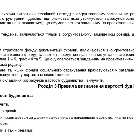
ючаючи витрати на технічний нагляд) в обґрунтованому замовником розм
 структурний підрозділ підприємства, який утримується за рахунок осн
вництва не включаються, що обумовлюється завданням на проектування»
м тендерів, включаються тільки в обґрунтованому замовником розмірі,
м страхового фонду документації України, включаються в обгрунтован
о страхового фонду, та вартості послуг спеціалізованих установ страхов
глав 1 – 9, графи 4 та 5, що обумовлюється завданням на проектування».
акій редакції:
їни та інших фондів соціального страхування враховуються у загально
аховується у вартості машино-години».
а складання розрахунків вартості будівництва» вилучити.
Розділ 3 Правила визначення вартості буд
ості будівництва
учити.
 редакції:
рси приймаються за даними замовника за найменшою вартістю, яка не пов
учити.
и в такій редакції: