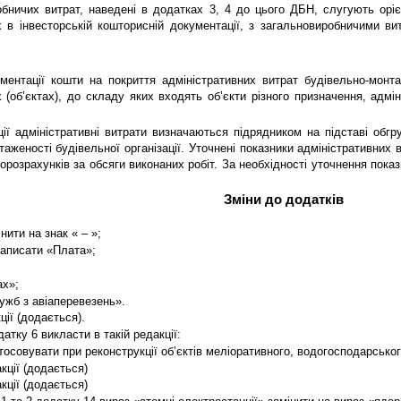
обничих витрат, наведені в додатках 3, 4 до цього ДБН, слугують ор
 в інвесторській кошторисній документації, з загальновиробничими ви
ументації кошти на покриття адміністративних витрат будівельно-монта
 (об’єктах), до складу яких входять об’єкти різного призначення, адм
ії адміністративні витрати визначаються підрядником на підставі обгру
нтаженості будівельної організації. Уточнені показники адміністративних 
розрахунків за обсяги виконаних робіт. За необхідності уточнення показ
Зміни до додатків
інити на знак « – »;
записати «Плата»;
ах»;
ужб з авіаперевезень».
ції (додається).
атку 6 викласти в такій редакції:
тосовувати при реконструкції об’єктів меліоративного, водогосподарськог
кції (додається)
кції (додається)