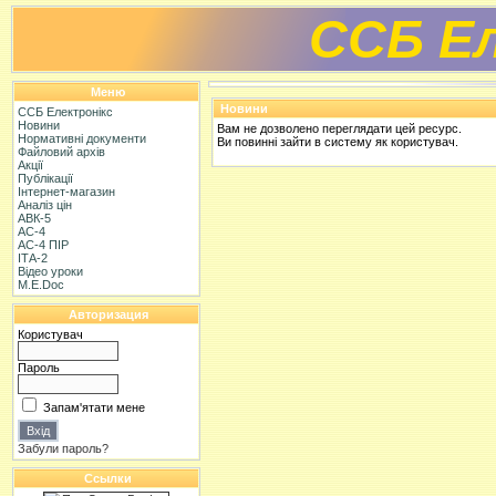
ССБ Ел
Меню
Новини
ССБ Електронікс
Новини
Вам не дозволено переглядати цей ресурс.
Нормативні документи
Ви повинні зайти в систему як користувач.
Файловий архів
Акції
Публікації
Інтернет-магазин
Аналіз цін
АВК-5
АС-4
АС-4 ПІР
ІТА-2
Відео уроки
M.E.Doc
Авторизация
Користувач
Пароль
Запам'ятати мене
Забули пароль?
Ссылки