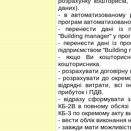
розрахунку кошторисів,
даних).
- в автоматизованому р
програм автоматизовано
- перенести дані із п
"Buіldіng manager" у пр
- перенести дані із пр
підприємством "Buіldіng 
- якщо Ви кошторисни
кошторисника.
- розрахувати договірну
- розрахувати до окрем
відрядні витрати, всі 
прибуток і ПДВ.
- відразу сформувати 
КБ-2В в повному обсязі
КБ-3 по окремому акту ви
- вести облік виконання н
- завжди мати можливість