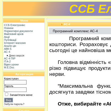
ССБ Ел
Меню
Новини
АС-4
ССБ Електронікс
Новини
Програмний комплекс АС-4
Нормативні документи
Файловий архів
Акції
Програмний комплекс 
Публікації
Інтернет-магазин
кошториси. Розраховує 
Аналіз цін
АВК-5
сьогодні це найновіша м
АС-4
Демо версія
АС-4 ПІР
Головна відмінність 
ІТА-2
Відео уроки
різко підвищує продукти
M.E.Doc
нерви.
Авторизация
Користувач
"Максимальна функц
Пароль
досягнута завдяки тісно
Запам'ятати мене
Отже, вибирайте «А
Забули пароль?
Ссылки