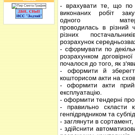
- врахувати те, що по
виконаних робіт заку
одного матері
проводилась в різний 
різних постачальник
розрахунок середньозва
- сформувати по декіль
розрахунком договірної
почалося до того, як з'
- оформити й зберегт
кошторисом акти на схов
- оформити акти прийм
експлуатацію.
- оформити тендерні про
- правильно скласти к
генпідрядником та субпі
- заглянути в сортамент,
- здійснити автоматизо