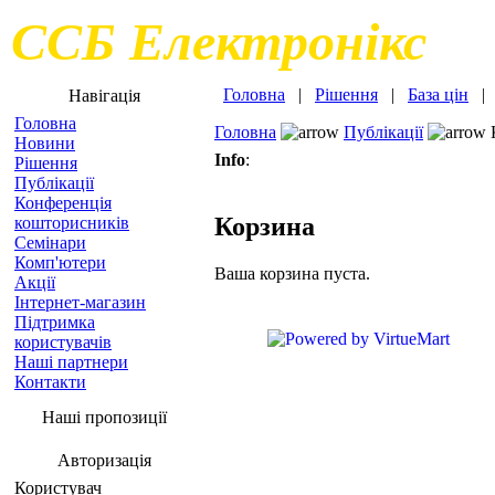
ССБ Електронікс
Головна
|
Рішення
|
База цін
Навігація
Головна
Головна
Публікації
Новини
Info
:
Рішення
Публікації
Конференція
Корзина
кошторисників
Семінари
Комп'ютери
Ваша корзина пуста.
Акції
Інтернет-магазин
Підтримка
користувачів
Наші партнери
Контакти
Наші пропозиції
Авторизація
Користувач