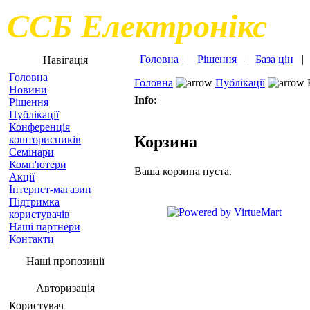
ССБ Електронікс
Головна
|
Рішення
|
База цін
Навігація
Головна
Головна
Публікації
Новини
Info
:
Рішення
Публікації
Конференція
Корзина
кошторисників
Семінари
Комп'ютери
Ваша корзина пуста.
Акції
Інтернет-магазин
Підтримка
користувачів
Наші партнери
Контакти
Наші пропозиції
Авторизація
Користувач