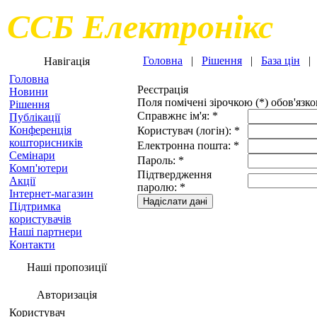
ССБ Електронікс
Головна
|
Рішення
|
База цін
Навігація
Головна
Реєстрація
Новини
Поля помічені зірочкою (*) обов'язко
Рішення
Справжнє ім'я: *
Публікації
Конференція
Користувач (логін): *
кошторисників
Електронна пошта: *
Семінари
Пароль: *
Комп'ютери
Підтвердження
Акції
паролю: *
Інтернет-магазин
Підтримка
користувачів
Наші партнери
Контакти
Наші пропозиції
Авторизація
Користувач