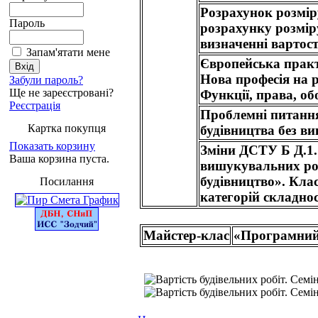
Розрахунок розміру
Пароль
розрахунку розмір
визначенні вартост
Запам'ятати мене
Європейська практ
Нова професія на р
Забули пароль?
Ще не зареєстровані?
Функції, права, об
Реєстрація
Проблемні питання
Картка покупця
будівництва без в
Показать корзину
Зміни ДСТУ Б Д.1.
Ваша корзина пуста.
вишукувальних роб
будівництво». Класи
Посилання
категорій складнос
Майстер-клас
«Програмний