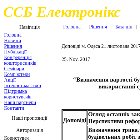
ССБ Електронікс
Головна
|
Рішення
|
База цін
Навігація
Головна
Новини
Рішення
Доповіді м. Одеса 21 листопада 2017
Публікації
Конференція
25. Nov. 2017
кошторисників
Семінари
Комп'ютери
“Визначення вартості б
Акції
Інтернет-магазин
використанні с
Підтримка
користувачів
Наші партнери
Контакти
Огляд останніх зак
Наші пропозиції
Доповіді
Перспективи рефор
Визначення тривал
Авторизація
будівельних робіт 
Користувач