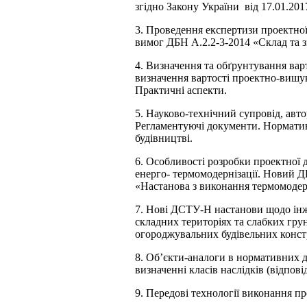
згідно Закону України від 17.01.201
3. Проведення експертизи проектної
вимог ДБН А.2.2-3-2014 «Склад та з
4. Визначення та обґрунтування вар
визначення вартості проектно-вишук
Практичні аспекти.
5. Науково-технічний супровід, авто
Регламентуючі документи. Нормативи
будівництві.
6. Особливості розробки проектної д
енерго- термомодернізації. Новий Д
«Настанова з виконання термомодер
7. Нові ДСТУ-Н настанови щодо інже
складних територіях та слабких гру
огороджувальних будівельних констр
8. Об’єкти-аналоги в нормативних д
визначенні класів наслідків (відповід
9. Передові технології виконання пр