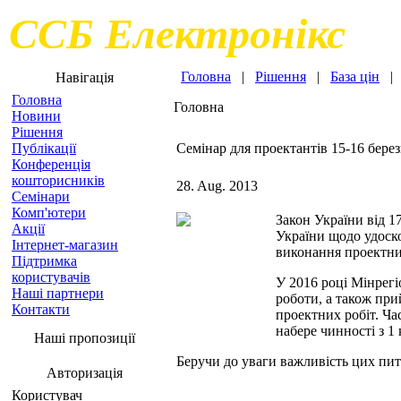
ССБ Електронікс
Головна
|
Рішення
|
База цін
Навігація
Головна
Головна
Новини
Рішення
Публікації
Семінар для проектантів 15-16 бере
Конференція
кошторисників
28. Aug. 2013
Семінари
Комп'ютери
Закон України від 1
Акції
України щодо удоско
Інтернет-магазин
виконання проектних
Підтримка
користувачів
У 2016 році Мінрегі
Наші партнери
роботи, а також пр
Контакти
проектних робіт. Час
набере чинності з 1 
Наші пропозиції
Беручи до уваги важливість цих пит
Авторизація
Користувач