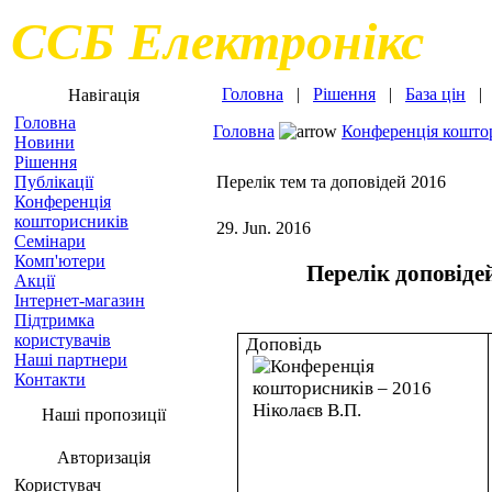
ССБ Електронікс
Головна
|
Рішення
|
База цін
Навігація
Головна
Головна
Конференція кошто
Новини
Рішення
Публікації
Перелік тем та доповідей 2016
Конференція
кошторисників
29. Jun. 2016
Семінари
Комп'ютери
Перелік доповідей
Акції
Інтернет-магазин
Підтримка
користувачів
Доповідь
Наші партнери
Контакти
Наші пропозиції
Авторизація
Користувач