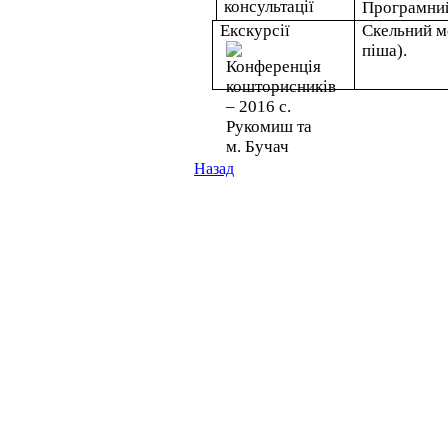
консультації
Програмний
Екскурсії
Скельний мо
піша).
Назад