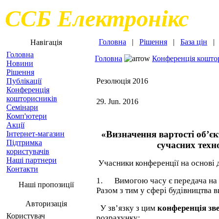
ССБ Електронікс
Головна
|
Рішення
|
База цін
Навігація
Головна
Головна
Конференція кошто
Новини
Рішення
Публікації
Резолюція 2016
Конференція
кошторисників
29. Jun. 2016
Семінари
Комп'ютери
Акції
«Визначення вартості об’єк
Інтернет-магазин
Підтримка
сучасних техно
користувачів
Наші партнери
Учасники конференції на основі д
Контакти
1.
Вимогою часу є передача на 
Наші пропозиції
Разом з тим у сфері будівництва 
Авторизація
У зв’язку з цим
конференція зве
Користувач
розрахунку: