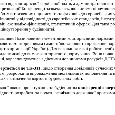
ати від кошторисної заробітної плати, а адміністративні ви
 резолюції Конференції зазначалось, що системі ціноутворен
оботу вітчизняних підприємств та фахівців до європейських
вництві у відповідності до європейських стандартів, інститу
овій, економіко-фінансовій, статистичній сферах. Для такої 
 ціноутворення у будівництві.
мативної бази новими елементними кошторисними нормами ві
воляють кошторисникам самостійно заповнити прогалини нор
тів організації України). Для виконання такої роботи необх
 адаптовані до вимог кошторисного нормування. Вони повин
ані, кореспондуватись з діючими довідниками ресурсів ДС
ертається до ТК-311,
щодо створення довідників сучасних 
, розробки та впровадження механізмів їх поповнення та п
ах з визначення вартості будівельних робіт.
няної школи проектування та будівництва
конференція зверт
дності розробити та почати реалізацію державної програми