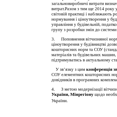
загальновиробничі витрати визнач
витрат.
Разом з тим ще 2014 року у
світовій практиці і наближають р
нормування і ціноутворення у буді
управління у будівельній, податк
групу з розробки змін до системи
3.
Поповнення вітчизняної нор
ціноутворення у будівництві доз
кошторисних норм та СОУ (стандар
матеріалів та
будівельних машин,
підтримуватись в актуальному ст
У зв’язку з цим
конференція зв
СОУ елементних кошторисних норм
довідників в програмних комплекс
4.
З метою модернізації вітчиз
України, Мінрегіону
щодо необхі
України.