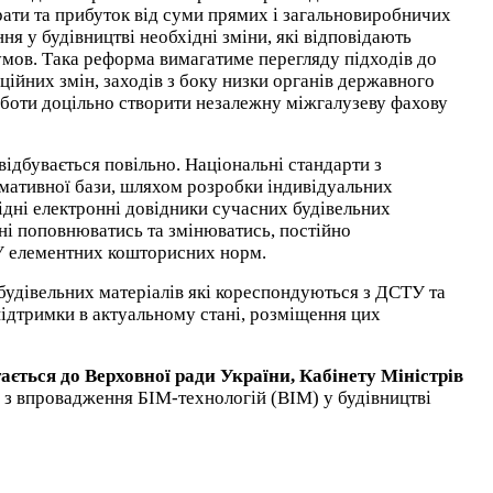
трати та прибуток від суми прямих і загальновиробничих
ня у будівництві необхідні зміни, які відповідають
 умов. Така реформа вимагатиме перегляду підходів до
ційних змін, заходів з боку низки органів державного
роботи доцільно створити незалежну міжгалузеву фахову
дбувається повільно. Національні стандарти з
мативної бази, шляхом розробки індивідуальних
ідні електронні довідники сучасних будівельних
ні поповнюватись та змінюватись
, постійно
ТУ елементних кошторисних норм.
будівельних матеріалів які кореспондуються з ДСТУ та
ідтримки в актуальному стані, розміщення цих
ається до Верховної ради України, Кабінету Міністрів
 з впровадження БІМ-технологій (BIM) у будівництві