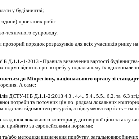
лати у будівництві;
години) проектних робіт
во-технічного супроводу.
прозорий порядок розрахунків для всіх учасників ринку на 
 Б Д.1.1.-1-2013 «Правила визначення вартості будівництва
 норм свідчить про потребу у подальшому їх вдосконаленн
тається до Мінрегіону, національного органу зі стандарт
ворення. А саме:
в ДСТУ-Н Б Д.1.1-2:2013 4.3., 4.4., 5.4., 5.5., 6.2. та
6.3 зг
вної потреби та поточних цін по
рядкам локальних кошторис
а підставі відомостей ресурсів, а підсумкова вартість – на 
кладання локального кошторису, договірної ціни та акту вик
 це прийнято за європейськими нормами;
 та/або методики визначення прибутку, загальновиробничих 