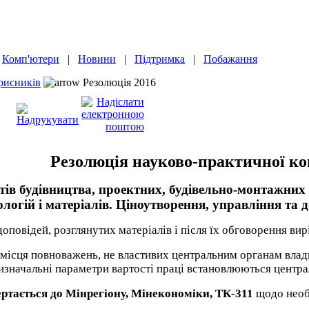
|
Комп'ютери
|
Новини
|
Підтримка
|
Побажання
рисників
Резолюція 2016
Резолюція науково-практичної ко
тів будівництва, проектних, будівельно-монтажних 
логій і матеріалів. Ціноутворення, управління та д
оповідей, розглянутих матеріалів і після їх обговорення ви
місця повноважень, не властивих центральним органам влади
визначальні параметри вартості праці встановлюються центр
ртається до Мінрегіону, Мінекономіки, ТК-311
щодо необ