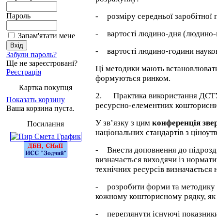
Пароль
-
розміру середньої заробітної п
-
вартості людино-дня (людино-
Запам'ятати мене
-
вартості людино-години науко
Забули пароль?
Ще не зареєстровані?
Ці методики мають встановлювати 
Реєстрація
формуються ринком.
Картка покупця
2.
Практика використання ДСТУ
Показать корзину
ресурсно-елементних кошторисних
Ваша корзина пуста.
У зв’язку з цим
конференція звер
Посилання
національних стандартів з ціноут
-
Внести доповнення до підрозділі
визначається виходячи із нормати
технічних ресурсів визначається н
-
розробити форми та методику с
кожному кошторисному рядку, як
-
переглянути існуючі показники