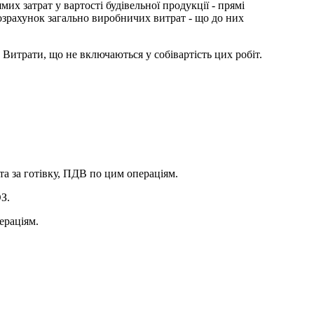
их затрат у вартості будівельної продукції - прямі
 розрахунок загально виробничих витрат - що до них
Витрати, що не включаються у собівартість цих робіт.
та за готівку, ПДВ по цим операціям.
З.
ераціям.