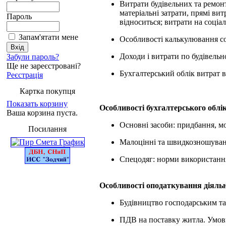
Витрати будівельних та ремонт
матеріальні затрати, прямі ви
Пароль
відноситься; витрати на соціал
Запам'ятати мене
Особливості калькулювання соб
Доходи і витрати по будівельн
Забули пароль?
Ще не зареєстровані?
Бухгалтерський облік витрат в 
Реєстрація
Картка покупця
Показать корзину
Особливості бухгалтерського облік
Ваша корзина пуста.
Основні засоби: придбання, мо
Посилання
Малоцінні та швидкозношувані
Спецодяг: норми використання
Особливості оподаткування діяльн
Будівництво господарським та 
ПДВ на поставку житла. Умови