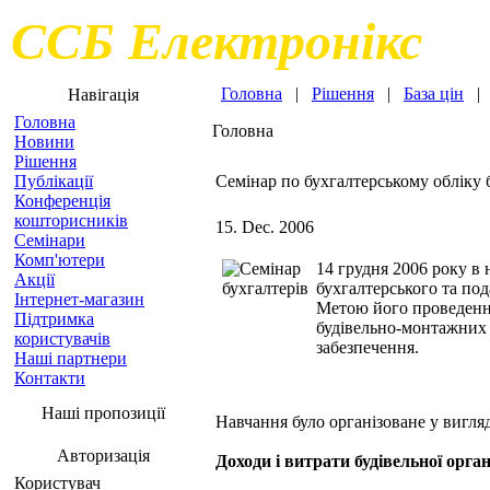
ССБ Електронікс
Головна
|
Рішення
|
База цін
Навігація
Головна
Головна
Новини
Рішення
Публікації
Семінар по бухгалтерському обліку 
Конференція
кошторисників
15. Dec. 2006
Семінари
Комп'ютери
14 грудня 2006 року в
Акції
бухгалтерського та под
Інтернет-магазин
Метою його проведення 
Підтримка
будівельно-монтажних т
користувачів
забезпечення.
Наші партнери
Контакти
Наші пропозиції
Навчання було організоване у вигля
Авторизація
Доходи і витрати будівельної органі
Користувач