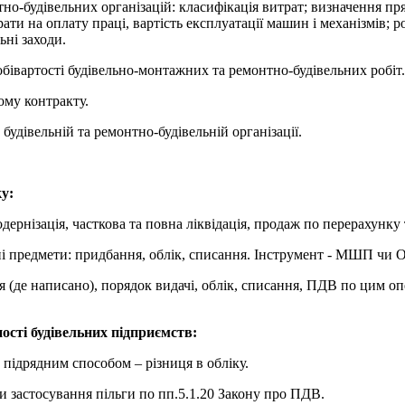
но-будівельних організацій: класифікація витрат; визначення прям
трати на оплату праці, вартість експлуатації машин і механізмів;
ьні заходи.
івартості будівельно-монтажних та ремонтно-будівельних робіт. 
ому контракту.
будівельній та ремонтно-будівельній організації.
у:
дернізація, часткова та повна ліквідація, продаж по перерахунку 
 предмети: придбання, облік, списання. Інструмент - МШП чи О
 (де написано), порядок видачі, облік, списання, ПДВ по цим оп
ості будівельних підприємств:
підрядним способом – різниця в обліку.
 застосування пільги по пп.5.1.20 Закону про ПДВ.