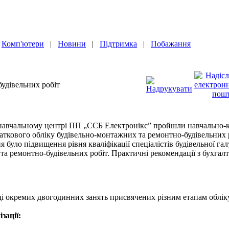
|
Комп'ютери
|
Новини
|
Підтримка
|
Побажання
будівельних робіт
 навчальному центрі ПП „ССБ Електронікс” пройшли навчально-ко
аткового обліку будівельно-монтажних та ремонтно-будівельних р
було підвищення рівня кваліфікації спеціалістів будівельної гал
а ремонтно-будівельних робіт. Практичні рекомендації з бухгалт
ді окремих двогодинних занять присвячених різним етапам обліку
зації: