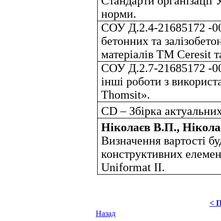
Стандарти організації 
норми.
СОУ Д.2.4-21685172 -0
бетонних та залізобето
матеріалів ТМ Ceresit т
СОУ Д.2.7-21685172 -00
інші роботи з використ
Thomsit».
CD – Збірка актуальни
Ніколаєв В.П., Нікола
Визначення вартості буд
конструктивних елемен
Uniformat II.
< 
Назад