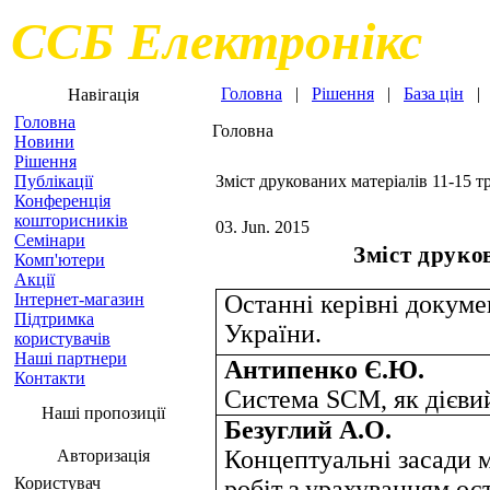
ССБ Електронікс
Головна
|
Рішення
|
База цін
Навігація
Головна
Головна
Новини
Рішення
Публікації
Зміст друкованих матеріалів 11-15 т
Конференція
кошторисників
03. Jun. 2015
Семінари
Зміст друко
Комп'ютери
Акції
Інтернет-магазин
Останні керівні докуме
Підтримка
України.
користувачів
Наші партнери
Антипенко Є.Ю.
Контакти
Система SCM, як дієвий
Наші пропозиції
Безуглий А.О.
Концептуальні засади 
Авторизація
Користувач
робіт з урахуванням ос