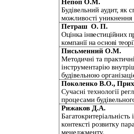
Непоп О.М.
Будівельний аудит, як с
можливості уникнення 
Петраш
О. П.
Оцінка інвестиційних пр
компанії на основі теор
Письменний О.М.
Методичні та практичн
інструментарію внутріш
будівельною організаці
Поколенко В.О., Прих
Сучасні технології регл
процесами будівельног
Рижаков Д.А.
Багатокритеріальність 
контексті розвитку па
менеджменту.