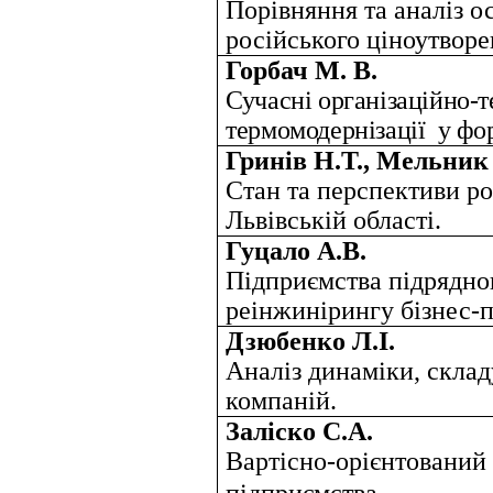
Порівняння та аналіз о
російського ціноутворе
Горбач М. В.
Сучасні організаційно-т
термомодернізації
у фо
Гринів Н.Т., Мельник
Стан та перспективи р
Львівській області.
Гуцало А.В.
Підприємства підрядно
реінжинірингу бізнес-п
Дзюбенко Л.І.
Аналіз динаміки, склад
компаній.
Заліско С.А.
Вартісно-орієнтований