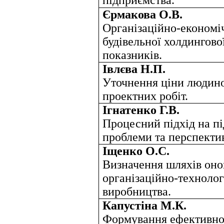
підприємства.
Єрмакова О.В.
Організаційно-економі
будівельної холдингово
показників.
Івлєва Н.П.
Уточнення ціни людино
проектних робіт.
Ігнатенко Г.В.
Процесний підхід на пі
проблеми та перспекти
Іщенко О.С.
Визначення шляхів онов
організаційно-техноло
виробництва.
Капустіна М.К.
Формування ефективног