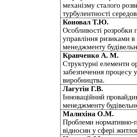
механізму сталого розв
турбулентності середо
Коновал Т.Ю.
Особливості розробки 
управління ризиками в
менеджменту будівельн
Кравченко А. М.
Структурні елементи ор
забезпечення процесу 
виробництва.
Лагутін Г.В.
Інноваційний провайди
менеджменту будівельно
Малихіна О.М.
Проблеми нормативно-п
відносин у сфері житлов