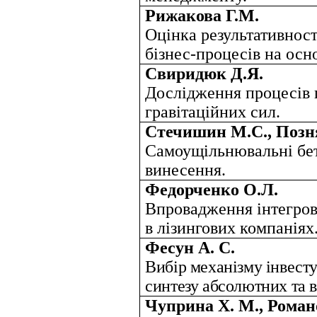
Рижакова Г.М.
Оцінка результативност
бізнес-процесів на осн
Свиридюк Д.Я.
Дослідження процесів 
гравітаційних сил.
Стечишин М.С., Позн
Самоущільнювальні бет
винесення.
Федорченко О.Л.
Впровадження інтегров
в лізингових компаніях
Фесун А. С.
Вибір механізму інвесту
синтезу абсолютних та в
Чуприна Х. М., Роман