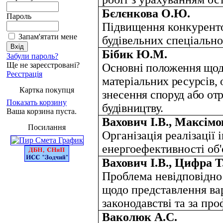
Бєлєнкова О.Ю.
Пароль
Підвищення конкурент
Запам'ятати мене
будівельних спеціально
Бібик Ю.М.
Забули пароль?
Ще не зареєстровані?
Основні положення щодо 
Реєстрація
матеріальних ресурсів,
Картка покупця
знесення споруд або о
Показать корзину
будівництву.
Ваша корзина пуста.
Вахович І.В., Максімо
Посилання
Організація реалізації
енергоефективності об'
Вахович І.В., Цифра 
Проблема невідповіднос
щодо представлення вар
законодавстві та за пр
Ваколюк А.С.