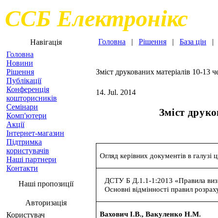
ССБ Електронікс
Головна
|
Рішення
|
База цін
Навігація
Головна
Новини
Рішення
Зміст друкованих матеріалів 10-13 ч
Публікації
Конференція
14. Jul. 2014
кошторисників
Семінари
Зміст
друко
Комп'ютери
Акції
Інтернет-магазин
Підтримка
користувачів
Огляд керівних документів в галузі 
Наші партнери
Контакти
ДСТУ Б Д.1.1-1:2013 «Правила визн
Наші пропозиції
Основні відмінності правил розра
Авторизація
Вахович
І.В.,
Вакуленко Н.М.
Користувач