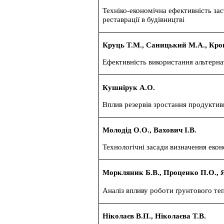
Техніко-економічна ефективність за
реставрації в будівництві
Круць Т.М., Саницький М.А., Кро
Ефективність використання альтерн
Кушнірук А.О.
Вплив резервів зростання продуктив
Молодід О.О., Вахович І.В.
Технологічні засади визначення екон
Моркляник Б.В., Проценко П.О., 
Аналіз впливу роботи ґрунтового те
Ніколаєв В.П., Ніколаєва Т.В.