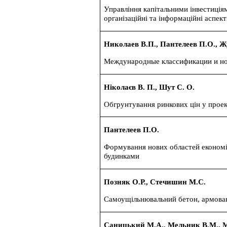
Управління капітальними інвестиці
організаційні та інформаційні аспек
Николаев В.П., Пантелеев П.О., 
Международные классификации и но
Ніколаєв В. П., Шут С. О.
Обгрунтування ринкових цін
у проек
Пантелеев П.О.
Формування нових областей економік
будинками
Позняк О.Р., Стечишин М.С.
Самоущільнювальний бетон, армова
Саницький М.А., Мельник В.М., 