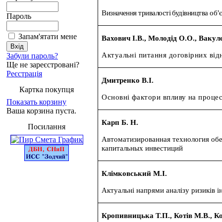
Визначення тривалості будівництва об’є
Пароль
Запам'ятати мене
Вахович І.В.,
Молодід О.О.,
Вакул
Актуальні питання договірних від
Забули пароль?
Ще не зареєстровані?
Реєстрація
Дмитренко В.І.
Картка покупця
Основні фактори впливу на процес
Показать корзину
Ваша корзина пуста.
Карп Б. Н.
Посилання
Автоматизированная технология обе
капитальных инвестиций
Клімковський М.І.
Актуальні напрями аналізу ризиків і
Кропивницька Т.П., Котів М.В., Ко