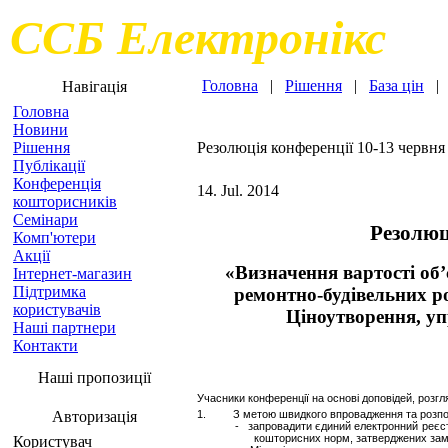
ССБ Електронікс
Головна
|
Рішення
|
База цін
Навігація
Головна
Новини
Рішення
Резолюція конференції 10-13 червня
Публікації
Конференція
14. Jul. 2014
кошторисників
Семінари
Резолюц
Комп'ютери
Акції
«Визначення вартості об’
Інтернет-магазин
Підтримка
ремонтно-будівельних ро
користувачів
Ціноутворення, уп
Наші партнери
Контакти
Наші пропозиції
Учасники конференції на основі доповідей, розгл
Авторизація
1. З метою швидкого впровадження та розповсю
- запровадити єдиний електронний реєстр
кошторисних норм, затверджених замов
Користувач