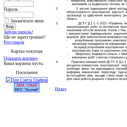
- Мінрегіону максимально спростити пр
матеріалів та будівельної техніки, як
Пароль
2.
З метою підвищення рівня методич
обґрунтованості кошторисної вартості 
організації та здійснення моніторингу ц
області.
Запам'ятати мене
3.
ДСТУ Д.1.1.-1-2013 «Правила ви
вишукувальних робіт та експертизи прое
показників об’єктів-аналогів. Разом з ти
Забули пароль?
і використання індивідуальних укрупне
Ще не зареєстровані?
аналогів. Для забезпечення можливості ре
-
розробникам програмних комплексів
Реєстрація
організації передавати їм інформацію 
-
Асоціації розробників кошторисних 
Картка покупця
кошторисних норм та укрупнених пока
-
Мінрегіону ініціювати спільно з Мі
виконаних робіт з метою створення єд
Показать корзину
4.
Практика використання ДСТУ Б Д.1.1.
Ваша корзина пуста.
ресурсно-елементних кошторисних норм
необхідні зміни, які відповідають світо
Посилання
реформа вимагатиме перегляду підході
інституційних змін, заходів з боку низки 
Для такої роботи доцільно створити незал
Назад