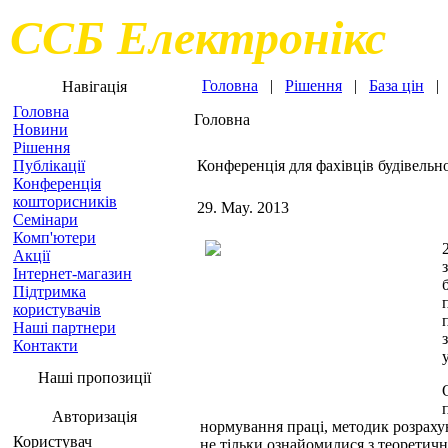
ССБ Електронікс
Головна
|
Рішення
|
База цін
Навігація
Головна
Головна
Новини
Рішення
Публікації
Конференція для фахівців будівельно
Конференція
кошторисників
29. May. 2013
Семінари
Комп'ютери
Акції
Інтернет-магазин
Підтримка
користувачів
Наші партнери
Контакти
Наші пропозиції
Авторизація
нормування праці, методик розрахун
Користувач
не тільки ознайомилися з теоретич