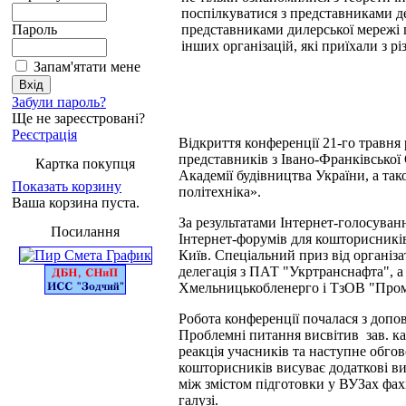
поспілкуватися з представниками 
Пароль
представниками дилерської мережі 
інших організацій, які приїхали з р
Запам'ятати мене
Забули пароль?
Ще не зареєстровані?
Реєстрація
Відкриття конференції 21-го травн
представників з Івано-Франківсько
Картка покупця
Академії будівництва України, а та
Показать корзину
політехніка».
Ваша корзина пуста.
За результатами Інтернет-голосува
Посилання
Інтернет-форумів для кошторисників 
Київ. Спеціальний приз від організ
делегація з ПАТ "Укртранснафта", а
Хмельницькобленерго і ТзОВ "Пром
Робота конференції почалася з допов
Проблемні питання висвітив зав. ка
реакція учасників та наступне обгов
кошторисників висуває додаткові ви
між змістом підготовки у ВУЗах фах
галузі.