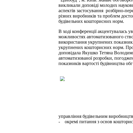
викликали доповіді молодих науков
аспектів застосування розбірно-пе
різних виробників та проблем досто
будівельних кошторисних норм.
В ході конференції акцентувалась у
можливостях автоматизованого ство
використання укрупнених показникі
укрупнених кошторисних норм. Про 
доповідала Якушко Тетяна Володимир
автоматизованої розробки, погодже
показників вартості будівництва обг
управління будівельним виробницт
- окремі питання з основ кошторис