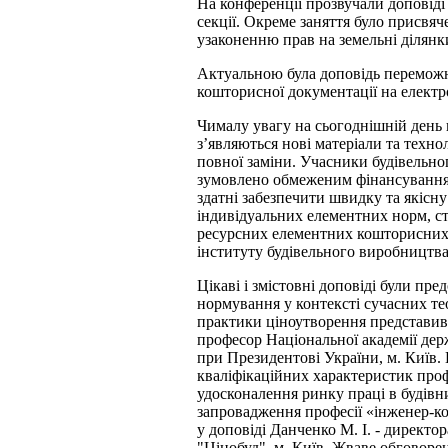
На конференції прозвучали доповіді
секції. Окреме заняття було присвяч
узаконенню прав на земельні ділянк
Актуальною була доповідь переможн
кошторисної документації на елект
Чималу увагу на сьогоднішній день 
з’являються нові матеріали та техно
повної заміни. Учасники будівельн
зумовлено обмеженим фінансуванням 
здатні забезпечити швидку та якіс
індивідуальних елементних норм, ст
ресурсних елементних кошторисних 
інституту будівельного виробництва
Цікаві і змістовні доповіді були пр
нормування
у контексті сучасних те
практики ціноутворення представив Н
професор Національної академії де
при Президентові України, м. Київ.
кваліфікаційних характеристик проф
удосконалення ринку праці в будівни
запровадження професії «інженер-к
у доповіді Данченко М. І. - дирек
"Цінобуд", м. Київ. Жваве обговорен