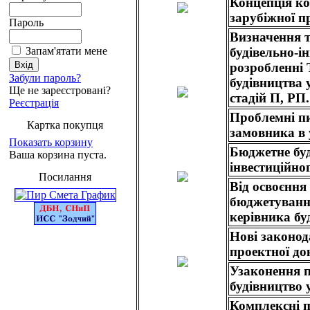
Концепція ко
зарубіжної п
Пароль
Визначення т
будівельно-і
Запам'ятати мене
розробленні 
Забули пароль?
будівництва 
Ще не зареєстровані?
стадій П, РП
Реєстрація
Проблемні пи
Картка покупця
замовника в
Показать корзину
Бюджетне буд
Ваша корзина пуста.
інвестиційно
Посилання
Від освоєння
бюджетування
керівника бу
Нові законод
проектної до
Узаконення п
будівництво у
Комплексні п