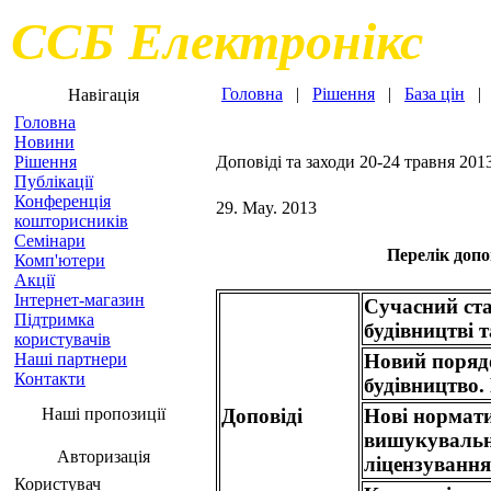
ССБ Електронікс
Головна
|
Рішення
|
База цін
Навігація
Головна
Новини
Рішення
Доповіді та заходи 20-24 травня 201
Публікації
Конференція
29. May. 2013
кошторисників
Семінари
Перелік допов
Комп'ютери
Акції
Інтернет-магазин
Сучасний ста
Підтримка
будівництві т
користувачів
Новий порядо
Наші партнери
Контакти
будівництво.
Нові нормати
Доповіді
Наші пропозиції
вишукувальни
Авторизація
ліцензування 
Користувач