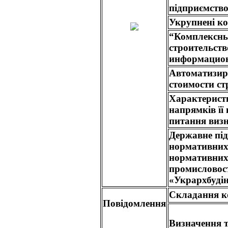
підприємство
Укрупнені ко
“Комплексны
строительст
информацион
Автоматизир
стоимости ст
Характеристи
напрямків її
питання визн
Державне пі
нормативних 
нормативних 
промисловост
«Укрархбудін
Складання к
Повідомлення
Визначення т