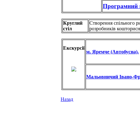
Програмний 
Круглий
Створення спільного р
стіл
розробників кошторис
Екскурсії
м. Яремче (Автобусна).
Мальовничий Івано-Фра
Назад