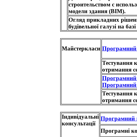
строительством с испол
модели здания (BIM).
Огляд прикладних рішень 
будівельної галузі на ба
Майстеркласи
Програмний 
Тестування 
отримання се
Програмний 
Програмний 
Тестування 
отримання се
Індивідуальні
Програмний 
консультації
Програмні к