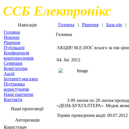
ССБ Електронікс
Головна
|
Рішення
|
База цін
Навігація
Головна
Головна
Новини
Рішення
Публікації
АКЦІЯ! M.E.DOC всього за пів цін
Конференція
кошторисників
04. Jul. 2012
Семінари
Комп'ютери
Акції
Інтернет-магазин
Підтримка
користувачів
Наші партнери
Контакти
З 09 липня по 20 липня проходи
«ДЕНЬ БУХГАЛТЕРА». Медок можна к
Наші пропозиції
Термін проведення акції: 09.07.2012 
Авторизація
Користувач