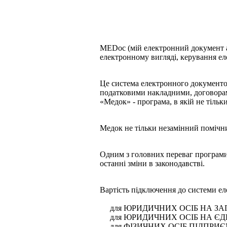
MEDoc (мій електронний документ аб
електронному вигляді, керування е
Це система електронного документоо
податковими накладними, договорам
«Медок» - програма, в якій не тільки
Медок не тільки незамінний помічни
Одним з головних переваг програми
останні зміни в законодавстві.
Вартість підключення до системи ел
для ЮРИДИЧНИХ ОСІБ НА ЗАГА
для ЮРИДИЧНИХ ОСІБ НА ЄДИН
для ФІЗИЧНИХ ОСІБ ПІДПРИЄМЦІ