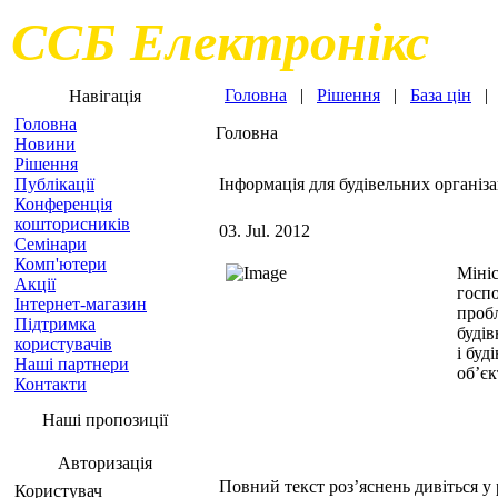
ССБ Електронікс
Головна
|
Рішення
|
База цін
Навігація
Головна
Головна
Новини
Рішення
Публікації
Iнформацiя для будівельних організа
Конференція
кошторисників
03. Jul. 2012
Семінари
Комп'ютери
Мініс
Акції
госпо
Інтернет-магазин
пробл
Підтримка
будів
користувачів
і буд
Наші партнери
об’єк
Контакти
Наші пропозиції
Авторизація
Повний текст роз’яснень дивіться у 
Користувач