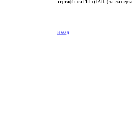
сертифіката ГІПа (ГАПа) та експерта
Назад