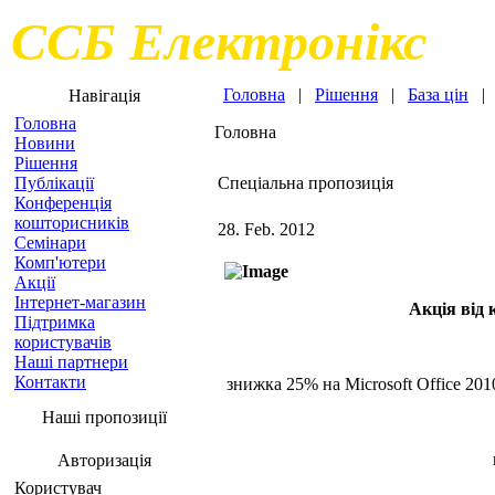
ССБ Електронікс
Головна
|
Рішення
|
База цін
Навігація
Головна
Головна
Новини
Рішення
Публікації
Спеціальна пропозиція
Конференція
кошторисників
28. Feb. 2012
Семінари
Комп'ютери
Акції
Інтернет-магазин
Акція від 
Підтримка
користувачів
Наші партнери
Контакти
знижка 25% на Microsoft Office 20
Наші пропозиції
Авторизація
Користувач