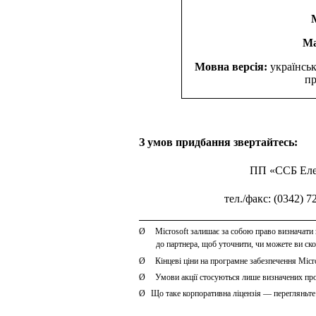
Ма
Мовна версія:
українськ
пр
З умов придбання звертайтесь:
ПП «ССБ Елект
тел./факс: (0342) 7
Ø
Microsoft залишає за собою право визначати в
до партнера, щоб уточнити, чи можете ви ск
Ø
Кінцеві ціни на програмне забезпечення Micro
Ø
Умови акції стосуються лише визначених про
Ø
Що таке корпоративна ліцензія — перегляньте