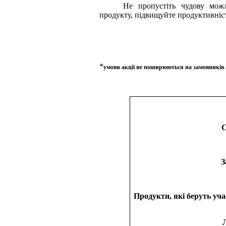
Не пропустіть чудову можл
продукту, підвищуйте продуктивніст
*
умови акції не поширюються на замовників а
С
З
Продукти, які беруть учас