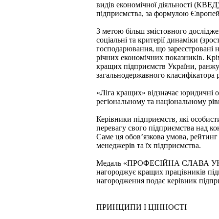
видів економічної діяльності (КВЕД
підприємства, за формулою Європей
З метою більш змістовного дослідже
соціальні та критерії динаміки (зро
господарювання, що зареєстровані н
річних економічних показників. Крі
кращих підприємств України, ранжу
загальнодержавного класифікатора р
«Ліга кращих» відзначає юридичні о
регіональному та національному рів
Керівники підприємств, які особис
перевагу свого підприємства над
Саме ця обов’язкова умова, рейтин
менеджерів та їх підприємства.
Медаль «ПРОФЕСІЙНА СЛАВА УКР
нагороджує кращих працівників підп
нагородження подає керівник підпри
ПРИНЦИПИ І ЦІННОСТІ