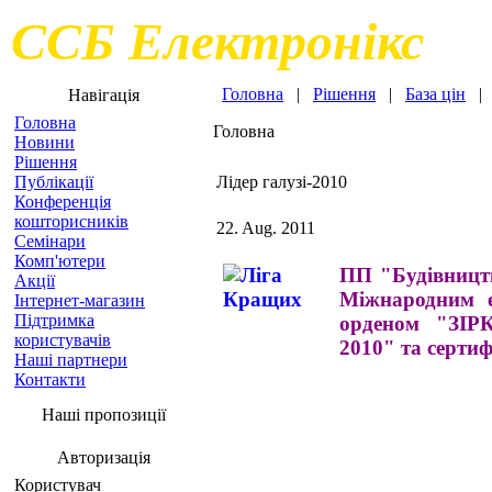
ССБ Електронікс
Головна
|
Рішення
|
База цін
Навігація
Головна
Головна
Новини
Рішення
Публікації
Лідер галузі-2010
Конференція
кошторисників
22. Aug. 2011
Семінари
Комп'ютери
ПП "Будівництв
Акції
Міжнародним е
Інтернет-магазин
Підтримка
орденом "ЗІР
користувачів
2010" та серти
Наші партнери
Контакти
Наші пропозиції
Авторизація
Користувач