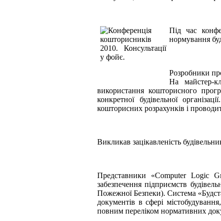
Під час конфе
нормування буд
Розробники про
На майстер-к
використання кошторисного прогр
конкретної будівельної організац
кошторисних розрахунків і проводи
Викликав зацікавленість будівельн
Представники «Computer Logic Gr
забезпечення підприємств будівел
Пожежної Безпеки). Система «Будст
документів в сфері містобудування
повним переліком нормативних док