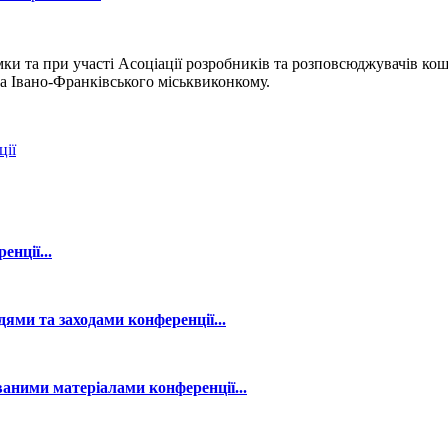
ки та при участі Асоціації розробників та розповсюджувачів кош
та Івано-Франківського міськвиконкому.
ції
нції...
ями та заходами конференції...
аними матеріалами конференції...