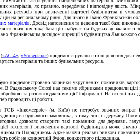
и вимагають застосування найдешевших матеріалів. Методики
ьних матеріалів, як правило, передбачає і відповідну якість. М
альних ресурсів при визначенні вартості будівництва в умова
у цін на регіональному рівні. Для цього в Івано-Франківській о
них матеріалів
. Досвід наповнення та ведення такої бази виклика
ивого значення така база цін набуває на будовах державного з
вано-Франківським досвідом дирекції з будівництва Львівського с
(
«АС-4»
,
«Універсал»
) продемонстрували готові рішення для не
артість матеріалів та інших будівельних ресурсів.
було продемонстровано збірники укрупнених показників вартос
рм. В Радянському Союзі над такими збірниками працювали цілі 
, обробкою та розповсюдженням цієї інформації. На основі цих
епер проводить ці роботи.
и ТОВ «Інкомсервіс» (м. Київ) не потребує значних витрат 
удівництва будь-якого замовника, в тому числі і державу. Поки
етодика дозволяє створити такі показники для держави, галуз
цієї технології визначення вартості будівництва може значно
вником та Підрядником. Адже маючи реальні ринкові показники
сть робіт на конкретній будові конкретного підрядника.