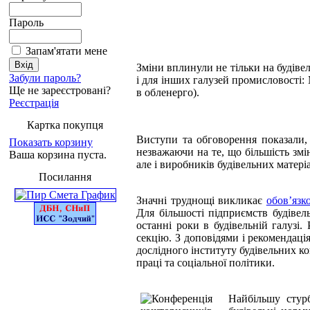
Пароль
Запам'ятати мене
Зміни вплинули не тільки на будіве
Забули пароль?
і для інших галузей промисловості
Ще не зареєстровані?
в обленерго).
Реєстрація
Картка покупця
Виступи та обговорення показали,
Показать корзину
незважаючи на те, що більшість змін
Ваша корзина пуста.
але і виробників будівельних матері
Посилання
Значні труднощі викликає
обов’язк
Для більшості підприємств будівель
останні роки в будівельній галузі
секцію. З доповідями і рекомендац
дослідного інституту будівельних к
праці та соціальної політики.
Найбільшу стурб