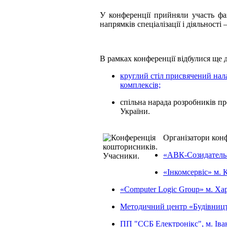
У конференції прийняли участь фах
напрямків спеціалізації і діяльності
В рамках конференції відбулися ще 
круглий стіл присвячений на
комплексів;
спільна нарада розробників пр
України.
Організатори конф
«АВК-Созидатель»
«Інкомсервіс» м. К
«Computer Logic Group» м. Хар
Методичний центр «Будівництв
ПП "ССБ Електронікс", м. Іва