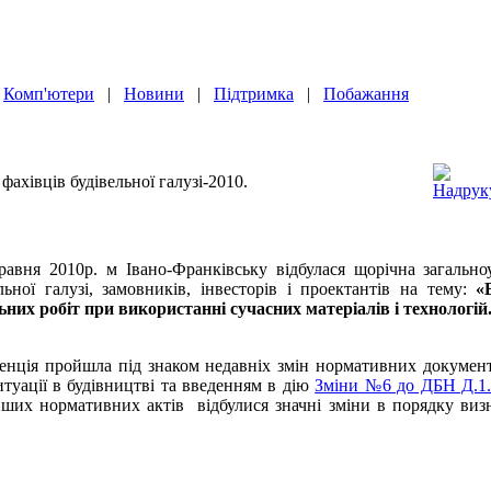
|
Комп'ютери
|
Новини
|
Підтримка
|
Побажання
фахівців будівельної галузі-2010.
равня 2010р. м Івано-Франківську відбулася щорічна загально
ьної галузі, замовників, інвесторів і проектантів на тему:
«В
ьних робіт при використанні сучасних матеріалів і технологій.
нція пройшла під знаком недавніх змін нормативних документі
ситуації в будівництві та введенням в дію
Зміни №6 до ДБН Д.1.1
нших нормативних актів відбулися значні зміни в порядку визн