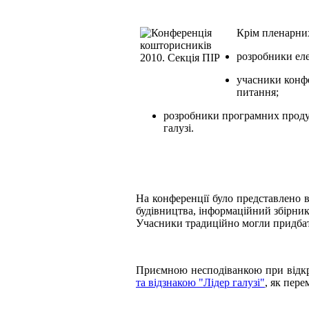
Крім пленарних 
розробники еле
учасники конфе
питання;
розробники програмних продук
галузі.
На конференції було представлено 
будівництва, інформаційний збірник
Учасники традиційно могли придбат
Приємною несподіванкою при відкр
та відзнакою "Лідер галузі"
, як пер