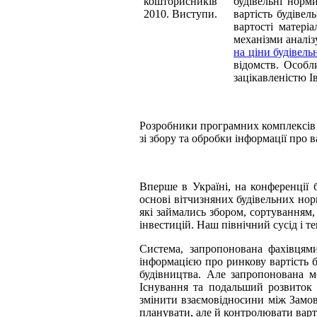
будівельні норм
вартість будівел
вартості матері
механізми аналіз
на ціни будівель
відомств. Особл
зацікавленістю І
Розробники програмних комплексів 
зі збору та обробки інформації про в
Вперше в Україні, на конференції 
основі вітчизняних будівельних но
які займались збором, сортуванням
інвестицій. Наш північний сусід і т
Система, запропонована фахівцям
інформацією про ринкову вартість б
будівництва. Але запропонована м
Існування та подальший розвиток 
змінити взаємовідносини між Замо
планувати, але й контролювати варті