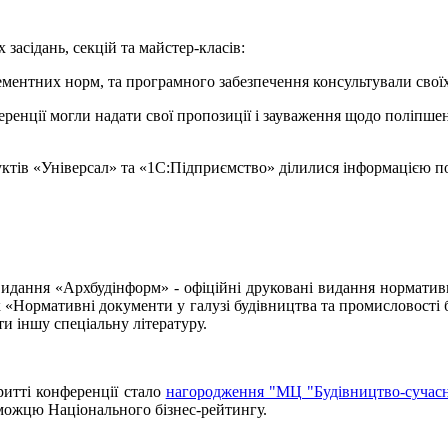
засідань, секцій та майстер-класів:
ментних норм, та програмного забезпечення консультували своїх
ренції могли надати свої пропозиції і зауваження щодо поліпше
тів «Універсал» та «1С:Підприємство» ділилися інформацією по а
видання «Архбудінформ» - офіційні друковані видання норматив
 «Нормативні документи у галузі будівництва та промисловості б
и іншу спеціальну літературу.
итті конференції стало
нагородження "МЦ "Будівництво-сучасн
еможцю Національного бізнес-рейтингу.