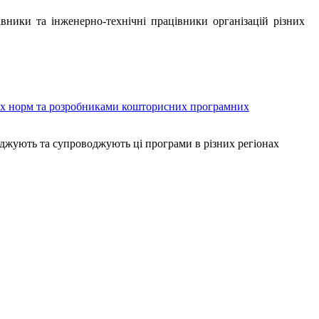
вники та інженерно-технічні працівники організацій різних
их норм та розробниками кошторисних програмних
ваджують та супроводжують ці програми в різних регіонах