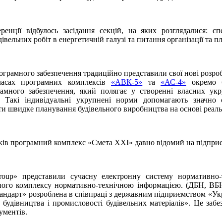
ренції відбулось засідання секцій, на яких розглядалися: сп
івельних робіт в енергетичній галузі та питання організації та 
грамного забезпечення традиційно представили свої нові розробк
ласах програмних комплексів
«АВК-5»
та
«АС-4»
окремо б
амного забезпечення, який полягає у створенні власних у
ії. Такі індивідуальні укрупнені норми допомагають значно
ти швидке планування будівельного виробництва на основі реал
иків програмний комплекс «Смета ХХІ» давно відомий на підпр
oup» представили сучасну електронну систему нормативно-т
ьного комплексу нормативно-технічною інформацією. (ДБН, В
андарт» розроблена в співпраці з державним підприємством «
, будівництва і промисловості будівельних матеріалів». Це за
ументів.