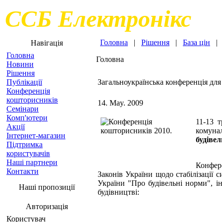
ССБ Електронікс
Головна
|
Рішення
|
База цін
Навігація
Головна
Головна
Новини
Рішення
Публікації
Загальноукраїнська конференція для 
Конференція
кошторисників
14. May. 2009
Семінари
Комп'ютери
11-13 т
Акції
комунал
Інтернет-магазин
будівел
Підтримка
користувачів
Наші партнери
Конфере
Контакти
Законів України щодо стабілізації 
України "Про будівельні норми", і
Наші пропозиції
будівництві:
Авторизація
Користувач