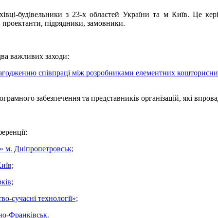
івці-будівельники з 23-х областей України та м Київ. Це кері
 – проектанти, підрядники, замовники.
два важливих заходи:
лагодженню співпраці між розробниками елементних кошторисн
ограмного забезпечення та представників організацій, які впро
еренції:
 м. Дніпропетровськ;
иїв;
ків;
о-сучасні технології»;
но-Франківськ.