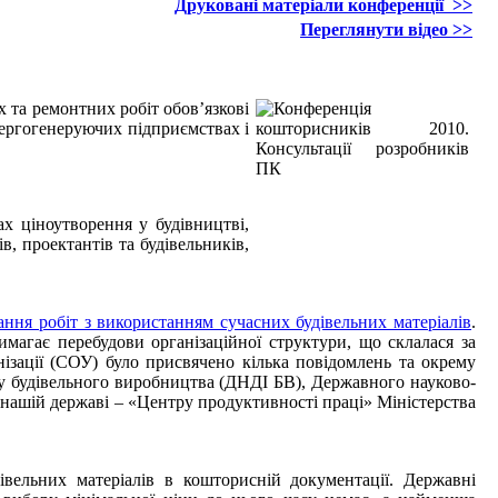
Друковані матеріали конференції
>>
Переглянути відео
>>
х та ремонтних робіт обов’язкові
ергогенеруючих підприємствах і
х ціноутворення у будівництві,
в, проектантів та будівельників,
ння робіт з використанням сучасних будівельних матеріалів
.
вимагає перебудови організаційної структури, що склалася за
нізації (СОУ) було присвячено кілька повідомлень та окрему
ту будівельного виробництва (ДНДІ БВ), Державного науково-
в нашій державі – «Центру продуктивності праці» Міністерства
івельних матеріалів в кошторисній документації. Державні