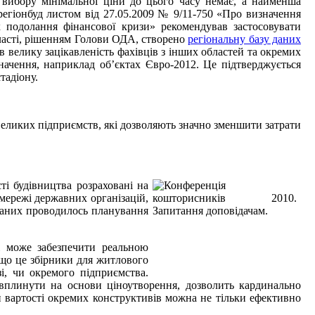
 вибору мінімальної ціни до цього часу немає, а найменша
інрегіонбуд листом від 27.05.2009 № 9/11-750 «Про визначення
х подолання фінансової кризи» рекомендував застосовувати
бласті, рішенням Голови ОДА, створено
регіональну базу даних
в велику зацікавленість фахівців з інших областей та окремих
начення, наприклад об’єктах Євро-2012. Це підтверджується
тадіону.
великих підприємств, які дозволяють значно зменшити затрати
ті будівництва розраховані на
мережі державних організацій,
 даних проводилось планування
і може забезпечити реальною
 що це збірники для житлового
і, чи окремого підприємства.
 вплинути на основи ціноутворення, дозволить кардинально
 вартості окремих конструктивів можна не тільки ефективно