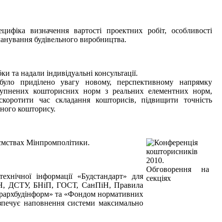
ецифіка визначення вартості проектних робіт, особливості
планування будівельного виробництва.
и та надали індивідуальні консультації.
уло приділено увагу новому, перспективному напрямку
крупнених кошторисних норм з реальних елементних норм,
 скоротити час складання кошторисів, підвищити точність
ьного кошторису.
иємствах Мінпромполітики.
ехнічної інформації «Будстандарт» для
БН, ДСТУ, БНіП, ГОСТ, СанПіН, Правила
Укрархбудінформ» та «Фондом нормативних
безпечує наповнення системи максимально