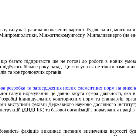
льну галузь. Правила визначення вартості будівельних, монтажни
: Мінпромполітики, Мінжитлокомунгоспу, Мінпаливенерго (на ен
 що багато підприємств ще не готові до роботи в нових умова
 відбулось більше року назад. Це стосується не тільки замовникі
алів та контролюючих органів.
ова розробка та затвердження нових елементних норм на викона
ної галузі нормування це давно забута сфера діяльності, яка 
. Розробці індивідуальних кошторисних норм та стандартів орга
іями виступили фахівці Державного науково-дослідного інститу
онструкцій (ДНДІ БК) та базової організації з нормування праці 
ованість фахівців викликає питання визначення вартості буд