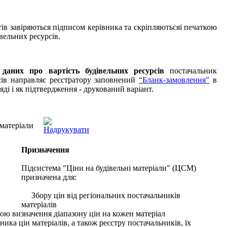
ів завіряються підписом керівника та скріпляютьсяі печаткою
вельних ресурсів.
даних про вартість будівельних ресурсів
постачальник
сів направляє реєстратору заповнений
“Бланк-замовлення”
в
ді і як підтвердження - друкований варіант.
 матеріали
Призначення
Підсистема
"Ціни
на
будівельні
матеріали" (
ЦСМ
)
призначена
для:
Збору
цін від
регіональних
постачальників
матеріалів
тою
визначення
діапазону
цін
на
кожен матеріал
дника
цін
матеріалів,
а
також
реєстру
постачальників
, їх