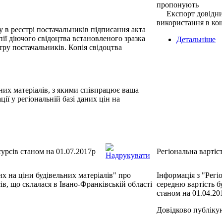
пропонують
Експорт
довідн
використання
в
ко
у в реєстрі постачальників підписання акта
ії діючого свідоцтва встановленого зразка
Детальніше
тру постачальників. Копія свідоцтва
них матеріалів, з якими співпрацює ваша
ції у регіональній базі даних цін на
сурсів станом на 01.07.2017р
Регіональна вартіс
их на ціни будівельних матеріалів" про
Інформація з "Регі
ів, що склалася в Івано-Франківській області
середню вартість б
станом на 01.04.20
Довідково публіку