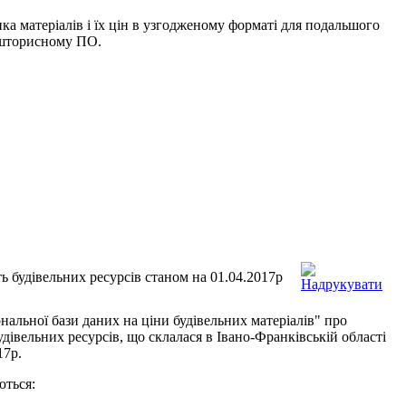
ика
матеріалів і
їх цін
в
узгодженому
форматі
для
подальшого
шторисному
ПО.
ть будівельних ресурсів станом на 01.04.2017р
ональної бази даних на ціни будівельних матеріалів" про
удівельних ресурсів, що склалася в Івано-Франківській області
17р.
ються: