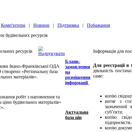
|
Комп'ютери
|
Новини
|
Підтримка
|
Побажання
и будівельних ресурсів
вельних ресурсів
Інформація для пос
Бланк-
Для реєстрації в 
ови Івано-Франківської ОДА
замовлення
діяльність постача
9 створено «Регіональну база
на
саме:
ельних матеріалів».
розміщення
інформації
копію свідоц
онання робіт з наповнення та
витяг з ста
а ціни будівельних матеріалів»
зазначений в
с».
суб’єкта;
Актуальна
копію свід
база цін
підприємств, 
копію докуме