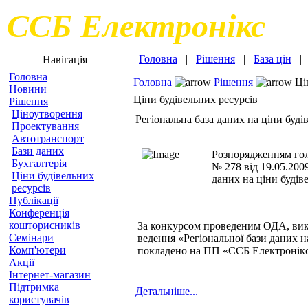
ССБ Електронікс
Головна
|
Рішення
|
База цін
Навігація
Головна
Головна
Рішення
Цін
Новини
Ціни будівельних ресурсів
Рішення
Ціноутворення
Регіональна база даних на ціни буді
Проектування
Автотранспорт
Бази даних
Розпорядженням гол
Бухгалтерія
№ 278 від 19.05.200
Ціни будівельних
даних на ціни будів
ресурсів
Публікації
Конференція
кошторисників
За конкурсом проведеним ОДА, вик
Семінари
ведення «Регіональної бази даних н
Комп'ютери
покладено на ПП «ССБ Електронік
Акції
Інтернет-магазин
Підтримка
Детальніше...
користувачів