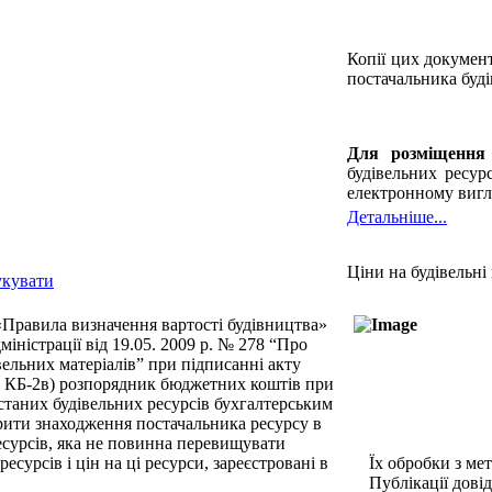
Копії цих документ
постачальника буді
Для розміщення 
будівельних ресур
електронному вигля
Детальніше...
Ціни на будівельні
 «Правила визначення вартості будівництва»
іністрації від 19.05. 2009 р. № 278 “Про
вельних матеріалів” при підписанні акту
а КБ-2в) розпорядник бюджетних коштів при
истаних будівельних ресурсів бухгалтерським
рити знаходження постачальника ресурсу в
ресурсів, яка не повинна перевищувати
ресурсів і цін на ці ресурси, зареєстровані в
Їх
обробки з
ме
Публікації
дові