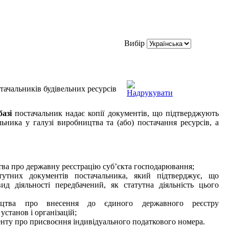
Вибір
тачальників будівельних ресурсів
базі
постачальник надає копії документів, що підтверджують
льника у галузі виробництва та (або) постачання ресурсів, а
тва про державну реєстрацію суб’єкта господарювання;
тутних документів постачальника, який підтверджує, що
ид діяльності передбачений, як статутна діяльність цього
оцтва про внесення до єдиного державного реєстру
установ і організацій;
нту про присвоєння індивідуального податкового номера.