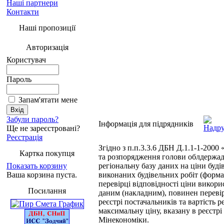
Наші партнери
Контакти
Наші пропозиції
Авторизація
Користувач
Пароль
Запам'ятати мене
Забули пароль?
Інформація для підрядників
Ще не зареєстровані?
Реєстрація
Згідно з п.п.3.3.6 ДБН Д.1.1-1-2000
Картка покупця
та розпорядження голови облдержадм
Показать корзину
регіональну базу даних на ціни буді
Ваша корзина пуста.
виконаних будівельних робіт (форм
перевірці відповідності ціни викор
Посилання
даним (накладним), повинен переві
реєстрі постачальників та вартість 
максимальну ціну, вказану в реєстрі 
Мінекономіки.