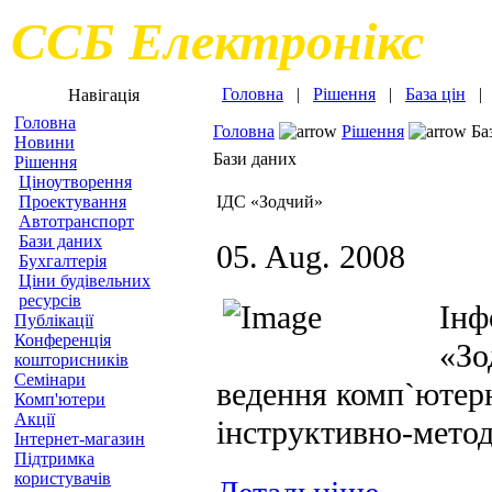
ССБ Електронікс
Головна
|
Рішення
|
База цін
Навігація
Головна
Головна
Рішення
Ба
Новини
Бази даних
Рішення
Ціноутворення
Проектування
ІДС «Зодчий»
Автотранспорт
Бази даних
05. Aug. 2008
Бухгалтерія
Ціни будівельних
ресурсів
Інф
Публікації
Конференція
«Зо
кошторисників
Семінари
ведення комп`ютерн
Комп'ютери
Акції
інструктивно-метод
Інтернет-магазин
Підтримка
користувачів